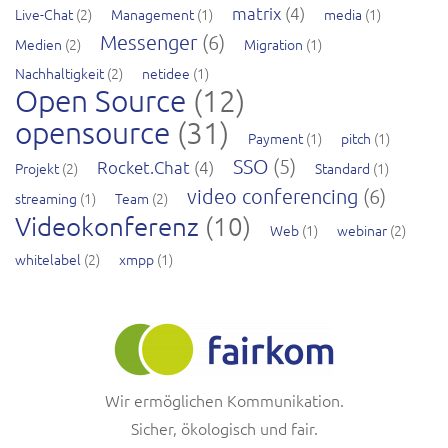
matrix
(4)
Live-Chat
(2)
Management
(1)
media
(1)
Messenger
(6)
Medien
(2)
Migration
(1)
Nachhaltigkeit
(2)
netidee
(1)
Open Source
(12)
opensource
(31)
Payment
(1)
pitch
(1)
SSO
(5)
Rocket.Chat
(4)
Projekt
(2)
Standard
(1)
video conferencing
(6)
streaming
(1)
Team
(2)
Videokonferenz
(10)
Web
(1)
webinar
(2)
whitelabel
(2)
xmpp
(1)
Wir ermöglichen Kommunikation.
Sicher, ökologisch und fair.