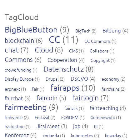
TagCloud
BigBlueButton
(9)
Bildung
(4)
BigTech
(2)
CC
(11)
blockchain
(6)
CC Commons
(1)
chat
(7)
Cloud
(8)
CMS
(1)
Collabora
(1)
Commons
(6)
Cooperation
(4)
Copyright
(1)
Datenschutz
(8)
crowdfunding
(1)
DSGVO
(4)
Display Europe
(1)
Drupal
(2)
economy
(2)
fairapps
(10)
erpnext
(1)
Fair
(1)
fairchains
(2)
fairlogin
(7)
faircoin
(5)
fairchat
(3)
fairmeeting
(9)
fairteaching
(4)
fairtalk
(1)
fediverse
(2)
Festival
(2)
FOSDEM
(1)
Gemeinwohl
(1)
Jitsi Meet
(3)
job
(4)
hackathon
(1)
KI
(1)
Konferenz
(4)
korianda
(1)
kubernetes
(2)
linuxday
(1)