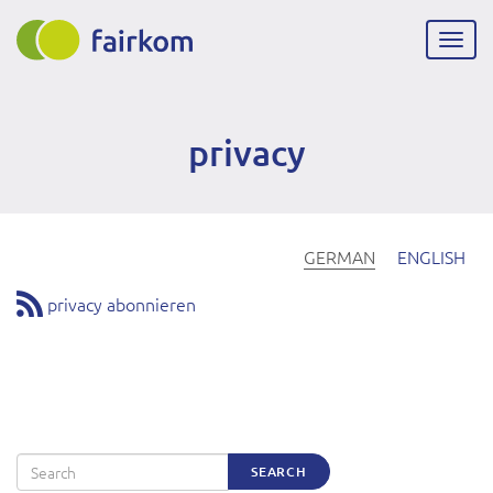
Direkt
zum
Navig
Inhalt
aktiv
privacy
GERMAN
ENGLISH
privacy abonnieren
Search
SEARCH