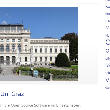
Ko
li
ma
M
Na
O
o
pit
S
vi
V
we
 Uni Graz
n, die Open Source Software im Einsatz haben.