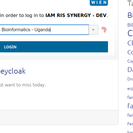
T
B
Bi
C
C
C
Co
D
Keycloak
Dr
ot want to miss today.
er
fai
fa
fai
Fes
ha