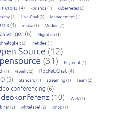
nferenz
(4)
korianda
(1)
kubernetes
(2)
nuxday
(1)
Live-Chat
(2)
Management
(1)
trix
(4)
media
(1)
Medien
(2)
essenger
(6)
Migration
(1)
chhaltigkeit
(2)
netidee
(1)
pen Source
(12)
pensource
(31)
Payment
(1)
Rocket.Chat
(4)
ch
(1)
Projekt
(2)
SO
(5)
Standard
(1)
streaming
(1)
Team
(2)
deo conferencing
(6)
ideokonferenz
(10)
Web
(1)
binar
(2)
whitelabel
(2)
xmpp
(1)