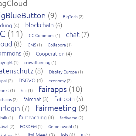
agCloud
igBlueButton
(9)
BigTech
(2)
blockchain
(6)
ldung
(4)
C
(11)
chat
(7)
CC Commons
(1)
loud
(8)
CMS
(1)
Collabora
(1)
ommons
(6)
Cooperation
(4)
pyright
(1)
crowdfunding
(1)
atenschutz
(8)
Display Europe
(1)
DSGVO
(4)
upal
(2)
economy
(2)
fairapps
(10)
pnext
(1)
Fair
(1)
faircoin
(5)
fairchat
(3)
rchains
(2)
fairmeeting
(9)
irlogin
(7)
fairteaching
(4)
rtalk
(1)
fediverse
(2)
tival
(2)
FOSDEM
(1)
Gemeinwohl
(1)
Jitsi Meet
(3)
job
(4)
ckathon
(1)
KI
(1)