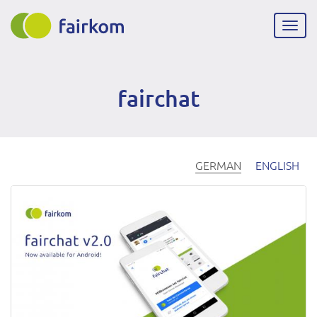
Direkt
zum
Navig
Inhalt
aktiv
fairchat
GERMAN
ENGLISH