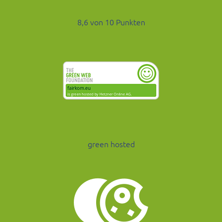
8,6 von 10 Punkten
green hosted