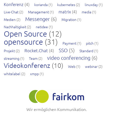
Konferenz
(4)
korianda
(1)
kubernetes
(2)
linuxday
(1)
matrix
(4)
Live-Chat
(2)
Management
(1)
media
(1)
Messenger
(6)
Medien
(2)
Migration
(1)
Nachhaltigkeit
(2)
netidee
(1)
Open Source
(12)
opensource
(31)
Payment
(1)
pitch
(1)
SSO
(5)
Rocket.Chat
(4)
Projekt
(2)
Standard
(1)
video conferencing
(6)
streaming
(1)
Team
(2)
Videokonferenz
(10)
Web
(1)
webinar
(2)
whitelabel
(2)
xmpp
(1)
Wir ermöglichen Kommunikation.