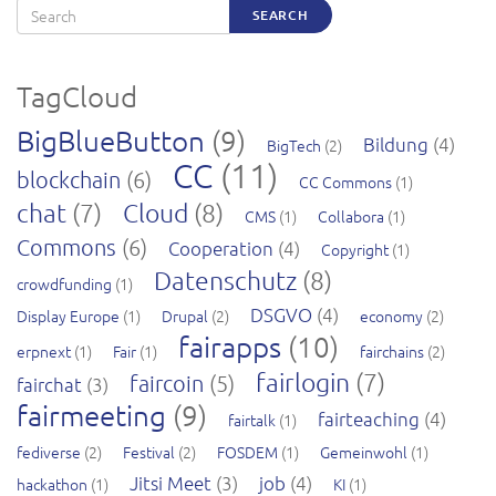
Search
SEARCH
TagCloud
BigBlueButton
(9)
Bildung
(4)
BigTech
(2)
CC
(11)
blockchain
(6)
CC Commons
(1)
chat
(7)
Cloud
(8)
CMS
(1)
Collabora
(1)
Commons
(6)
Cooperation
(4)
Copyright
(1)
Datenschutz
(8)
crowdfunding
(1)
DSGVO
(4)
Display Europe
(1)
Drupal
(2)
economy
(2)
fairapps
(10)
erpnext
(1)
Fair
(1)
fairchains
(2)
fairlogin
(7)
faircoin
(5)
fairchat
(3)
fairmeeting
(9)
fairteaching
(4)
fairtalk
(1)
fediverse
(2)
Festival
(2)
FOSDEM
(1)
Gemeinwohl
(1)
Jitsi Meet
(3)
job
(4)
hackathon
(1)
KI
(1)