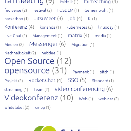
fairmeeting
(9)
fairteaching
(4)
fairtalk
(1)
fediverse
(2)
Festival
(2)
FOSDEM
(1)
Gemeinwohl
(1)
Jitsi Meet
(3)
job
(4)
hackathon
(1)
KI
(1)
Konferenz
(4)
korianda
(1)
kubernetes
(2)
linuxday
(1)
matrix
(4)
Live-Chat
(2)
Management
(1)
media
(1)
Messenger
(6)
Medien
(2)
Migration
(1)
Nachhaltigkeit
(2)
netidee
(1)
Open Source
(12)
opensource
(31)
Payment
(1)
pitch
(1)
SSO
(5)
Rocket.Chat
(4)
Projekt
(2)
Standard
(1)
video conferencing
(6)
streaming
(1)
Team
(2)
Videokonferenz
(10)
Web
(1)
webinar
(2)
whitelabel
(2)
xmpp
(1)