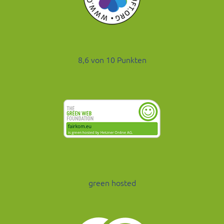
8,6 von 10 Punkten
green hosted