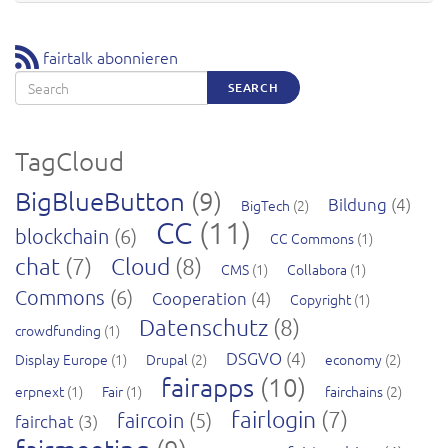
fairtalk abonnieren
Search
SEARCH
TagCloud
BigBlueButton
(9)
Bildung
(4)
BigTech
(2)
CC
(11)
blockchain
(6)
CC Commons
(1)
chat
(7)
Cloud
(8)
CMS
(1)
Collabora
(1)
Commons
(6)
Cooperation
(4)
Copyright
(1)
Datenschutz
(8)
crowdfunding
(1)
DSGVO
(4)
Display Europe
(1)
Drupal
(2)
economy
(2)
fairapps
(10)
erpnext
(1)
Fair
(1)
fairchains
(2)
fairlogin
(7)
faircoin
(5)
fairchat
(3)