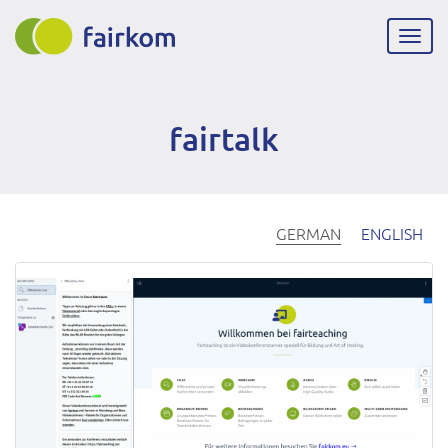
Direkt
zum
Navig
Inhalt
aktiv
fairtalk
GERMAN
ENGLISH