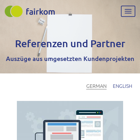
Direkt
zum
Navig
Inhalt
aktiv
Referenzen und Partner
Auszüge aus umgesetzten Kundenprojekten
GERMAN
ENGLISH