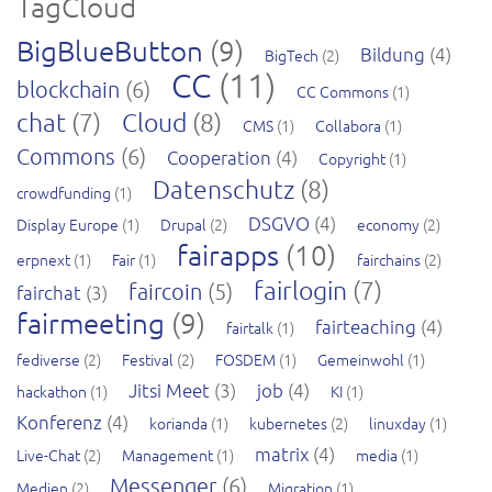
TagCloud
BigBlueButton
(9)
Bildung
(4)
BigTech
(2)
CC
(11)
blockchain
(6)
CC Commons
(1)
chat
(7)
Cloud
(8)
CMS
(1)
Collabora
(1)
Commons
(6)
Cooperation
(4)
Copyright
(1)
Datenschutz
(8)
crowdfunding
(1)
DSGVO
(4)
Display Europe
(1)
Drupal
(2)
economy
(2)
fairapps
(10)
erpnext
(1)
Fair
(1)
fairchains
(2)
fairlogin
(7)
faircoin
(5)
fairchat
(3)
fairmeeting
(9)
fairteaching
(4)
fairtalk
(1)
fediverse
(2)
Festival
(2)
FOSDEM
(1)
Gemeinwohl
(1)
Jitsi Meet
(3)
job
(4)
hackathon
(1)
KI
(1)
Konferenz
(4)
korianda
(1)
kubernetes
(2)
linuxday
(1)
matrix
(4)
Live-Chat
(2)
Management
(1)
media
(1)
Messenger
(6)
Medien
(2)
Migration
(1)