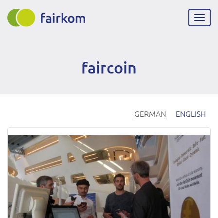
Direkt
zum
Navig
Inhalt
aktiv
faircoin
GERMAN
ENGLISH