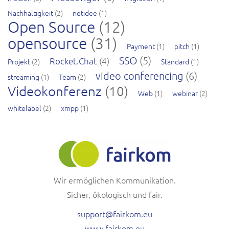
Nachhaltigkeit
(2)
netidee
(1)
Open Source
(12)
opensource
(31)
Payment
(1)
pitch
(1)
SSO
(5)
Rocket.Chat
(4)
Projekt
(2)
Standard
(1)
video conferencing
(6)
streaming
(1)
Team
(2)
Videokonferenz
(10)
Web
(1)
webinar
(2)
whitelabel
(2)
xmpp
(1)
Wir ermöglichen Kommunikation.
Sicher, ökologisch und fair.
support@fairkom.eu
www.fairkom.eu