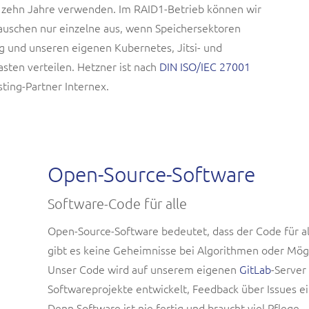
s zehn Jahre verwenden. Im RAID1-Betrieb können wir
 tauschen nur einzelne aus, wenn Speichersektoren
ung und unseren eigenen Kubernetes, Jitsi- und
asten verteilen. Hetzner ist nach
DIN ISO/IEC 27001
sting-Partner Internex.
Open-Source-Software
Software-Code für alle
Open-Source-Software bedeutet, dass der Code für all
gibt es keine Geheimnisse bei Algorithmen oder Mög
Unser Code wird auf unserem eigenen
GitLab
-Server
Softwareprojekte entwickelt, Feedback über Issues e
Denn Software ist nie fertig und braucht viel Pflege.