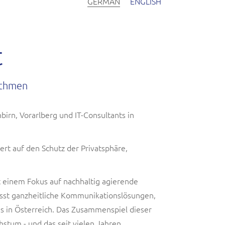
GERMAN
ENGLISH
t
ithmen
irn, Vorarlberg und IT-Consultants in
rt auf den Schutz der Privatsphäre,
 einem Fokus auf nachhaltig agierende
asst ganzheitliche Kommunikationslösungen,
 in Österreich. Das Zusammenspiel dieser
stum - und das seit vielen Jahren.