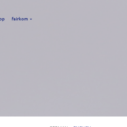
op
fairkom