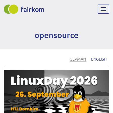
Direkt
zum
Navig
Inhalt
aktiv
opensource
GERMAN
ENGLISH