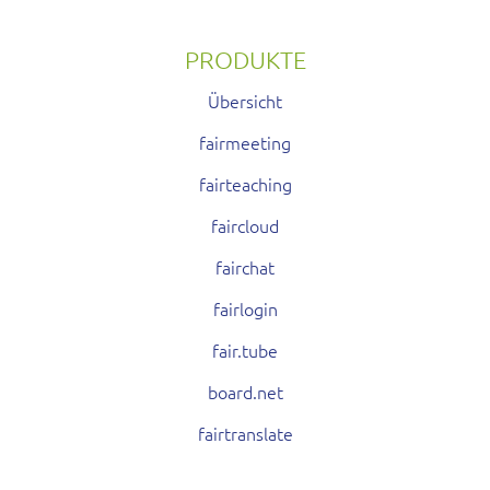
PRODUKTE
Übersicht
fairmeeting
fairteaching
faircloud
fairchat
fairlogin
fair.tube
board.net
fairtranslate