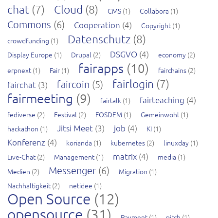
chat
(7)
Cloud
(8)
CMS
(1)
Collabora
(1)
Commons
(6)
Cooperation
(4)
Copyright
(1)
Datenschutz
(8)
crowdfunding
(1)
DSGVO
(4)
Display Europe
(1)
Drupal
(2)
economy
(2)
fairapps
(10)
erpnext
(1)
Fair
(1)
fairchains
(2)
fairlogin
(7)
faircoin
(5)
fairchat
(3)
fairmeeting
(9)
fairteaching
(4)
fairtalk
(1)
fediverse
(2)
Festival
(2)
FOSDEM
(1)
Gemeinwohl
(1)
Jitsi Meet
(3)
job
(4)
hackathon
(1)
KI
(1)
Konferenz
(4)
korianda
(1)
kubernetes
(2)
linuxday
(1)
matrix
(4)
Live-Chat
(2)
Management
(1)
media
(1)
Messenger
(6)
Medien
(2)
Migration
(1)
Nachhaltigkeit
(2)
netidee
(1)
Open Source
(12)
opensource
(31)
Payment
(1)
pitch
(1)