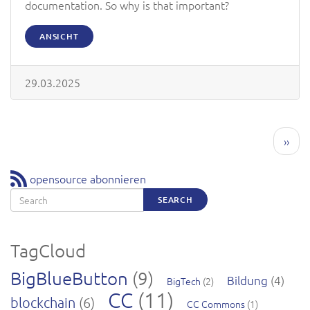
documentation. So why is that important?
ANSICHT
29.03.2025
Seitennummerierung
Näch
››
Seite
opensource abonnieren
Search
SEARCH
TagCloud
BigBlueButton
(9)
Bildung
(4)
BigTech
(2)
CC
(11)
blockchain
(6)
CC Commons
(1)