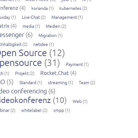
nferenz
(4)
korianda
(1)
kubernetes
(2)
nuxday
(1)
Live-Chat
(2)
Management
(1)
trix
(4)
media
(1)
Medien
(2)
essenger
(6)
Migration
(1)
chhaltigkeit
(2)
netidee
(1)
pen Source
(12)
pensource
(31)
Payment
(1)
Rocket.Chat
(4)
ch
(1)
Projekt
(2)
SO
(5)
Standard
(1)
streaming
(1)
Team
(2)
deo conferencing
(6)
ideokonferenz
(10)
Web
(1)
binar
(2)
whitelabel
(2)
xmpp
(1)