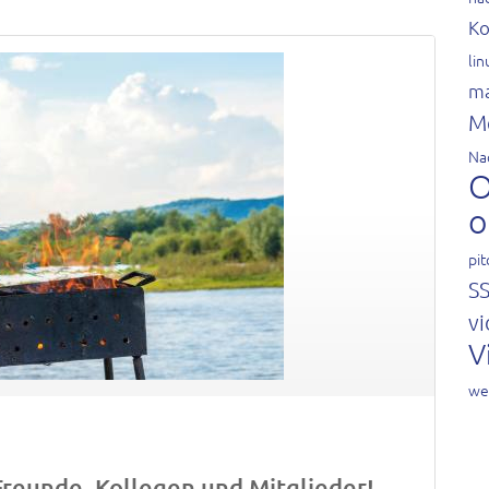
Ko
li
ma
M
Na
O
o
pit
S
vi
V
we
Freunde, Kollegen und Mitglieder!