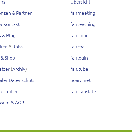
uns
Übersicht
enzen & Partner
fairmeeting
& Kontakt
fairteaching
s & Blog
faircloud
rken
&
Jobs
fairchat
 & Shop
fairlogin
etter
(
Archiv
)
fair.tube
aler Datenschutz
board.net
refreiheit
fairtranslate
ssum & AGB