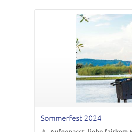
Sommerfest 2024
🍐
Aufgepasst, liebe fairkom 