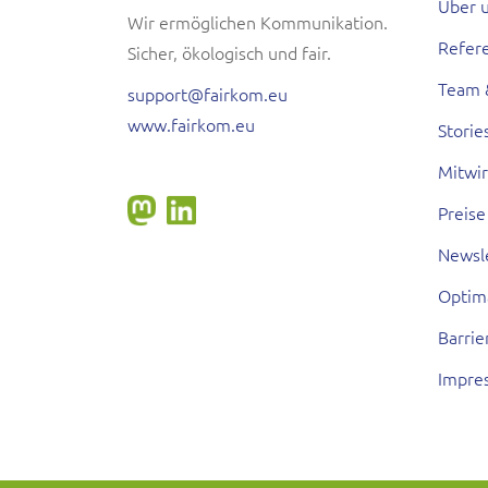
Über 
Wir ermöglichen Kommunikation.
Refer
Sicher, ökologisch und fair.
Team 
support@fairkom.eu
www.fairkom.eu
Storie
Mitwi
Preise
Newsl
Optim
Barrie
Impre