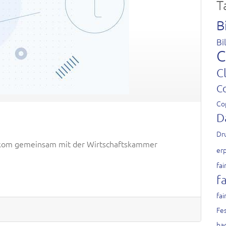
T
B
Bi
C
C
C
Co
D
Dr
airkom gemeinsam mit der Wirtschaftskammer
er
fai
fa
fai
Fes
ha