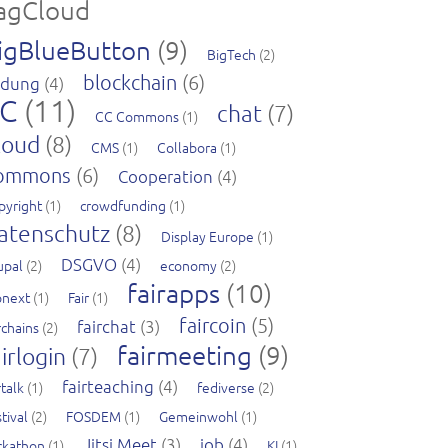
agCloud
igBlueButton
(9)
BigTech
(2)
blockchain
(6)
ldung
(4)
C
(11)
chat
(7)
CC Commons
(1)
loud
(8)
CMS
(1)
Collabora
(1)
ommons
(6)
Cooperation
(4)
pyright
(1)
crowdfunding
(1)
atenschutz
(8)
Display Europe
(1)
DSGVO
(4)
upal
(2)
economy
(2)
fairapps
(10)
pnext
(1)
Fair
(1)
faircoin
(5)
fairchat
(3)
rchains
(2)
fairmeeting
(9)
irlogin
(7)
fairteaching
(4)
rtalk
(1)
fediverse
(2)
tival
(2)
FOSDEM
(1)
Gemeinwohl
(1)
Jitsi Meet
(3)
job
(4)
ckathon
(1)
KI
(1)