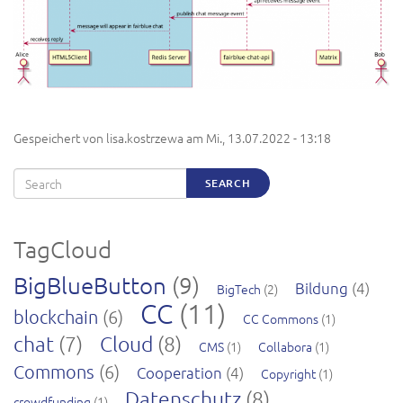
Gespeichert von
lisa.kostrzewa
am
Mi., 13.07.2022 - 13:18
Search
SEARCH
TagCloud
BigBlueButton
(9)
Bildung
(4)
BigTech
(2)
CC
(11)
blockchain
(6)
CC Commons
(1)
chat
(7)
Cloud
(8)
CMS
(1)
Collabora
(1)
Commons
(6)
Cooperation
(4)
Copyright
(1)
Datenschutz
(8)
crowdfunding
(1)