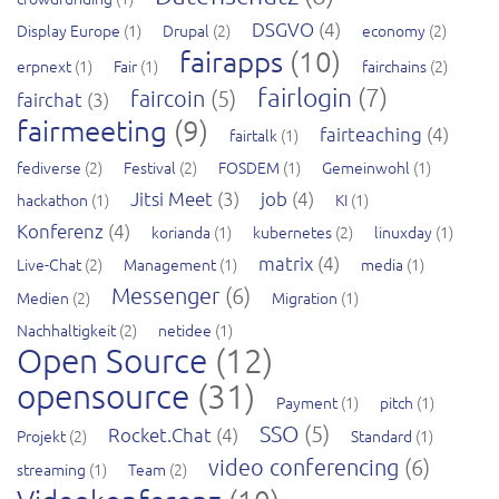
DSGVO
(4)
Display Europe
(1)
Drupal
(2)
economy
(2)
fairapps
(10)
erpnext
(1)
Fair
(1)
fairchains
(2)
fairlogin
(7)
faircoin
(5)
fairchat
(3)
fairmeeting
(9)
fairteaching
(4)
fairtalk
(1)
fediverse
(2)
Festival
(2)
FOSDEM
(1)
Gemeinwohl
(1)
Jitsi Meet
(3)
job
(4)
hackathon
(1)
KI
(1)
Konferenz
(4)
korianda
(1)
kubernetes
(2)
linuxday
(1)
matrix
(4)
Live-Chat
(2)
Management
(1)
media
(1)
Messenger
(6)
Medien
(2)
Migration
(1)
Nachhaltigkeit
(2)
netidee
(1)
Open Source
(12)
opensource
(31)
Payment
(1)
pitch
(1)
SSO
(5)
Rocket.Chat
(4)
Projekt
(2)
Standard
(1)
video conferencing
(6)
streaming
(1)
Team
(2)