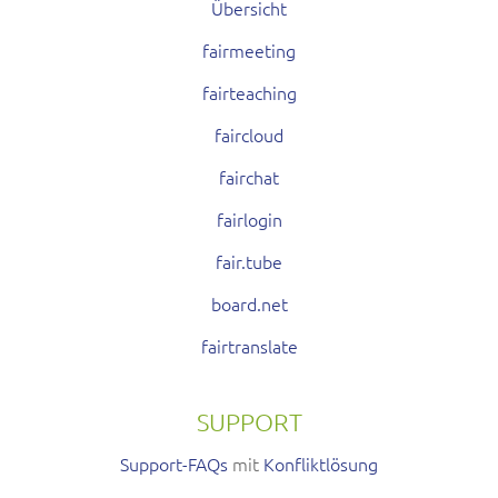
Übersicht
fairmeeting
fairteaching
faircloud
fairchat
fairlogin
fair.tube
board.net
fairtranslate
SUPPORT
Support-FAQs
mit
Konfliktlösung