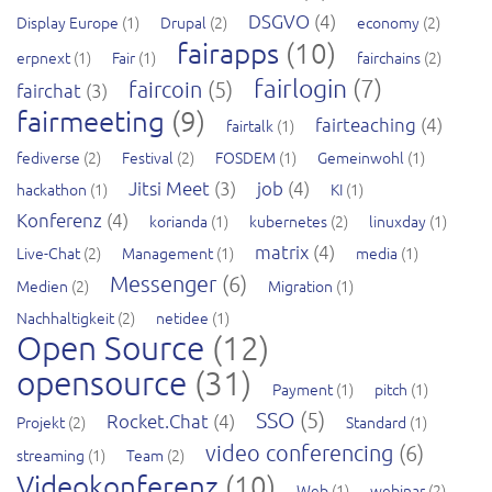
DSGVO
(4)
Display Europe
(1)
Drupal
(2)
economy
(2)
fairapps
(10)
erpnext
(1)
Fair
(1)
fairchains
(2)
fairlogin
(7)
faircoin
(5)
fairchat
(3)
fairmeeting
(9)
fairteaching
(4)
fairtalk
(1)
fediverse
(2)
Festival
(2)
FOSDEM
(1)
Gemeinwohl
(1)
Jitsi Meet
(3)
job
(4)
hackathon
(1)
KI
(1)
Konferenz
(4)
korianda
(1)
kubernetes
(2)
linuxday
(1)
matrix
(4)
Live-Chat
(2)
Management
(1)
media
(1)
Messenger
(6)
Medien
(2)
Migration
(1)
Nachhaltigkeit
(2)
netidee
(1)
Open Source
(12)
opensource
(31)
Payment
(1)
pitch
(1)
SSO
(5)
Rocket.Chat
(4)
Projekt
(2)
Standard
(1)
video conferencing
(6)
streaming
(1)
Team
(2)
Videokonferenz
(10)
Web
(1)
webinar
(2)