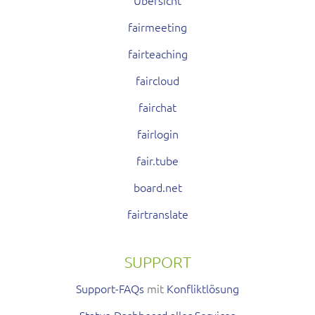
fairmeeting
fairteaching
faircloud
fairchat
fairlogin
fair.tube
board.net
fairtranslate
SUPPORT
Support-FAQs
mit
Konfliktlösung
Status-Dashboard aller Services