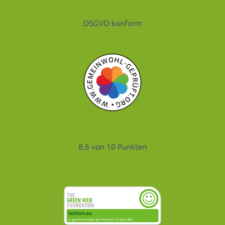
DSGVO konform
8,6 von 10 Punkten