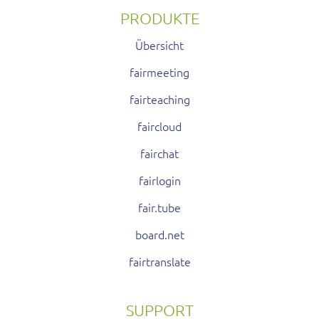
PRODUKTE
Übersicht
fairmeeting
fairteaching
faircloud
fairchat
fairlogin
fair.tube
board.net
fairtranslate
SUPPORT