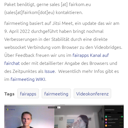
Paket benötigt, gerne
sales
[at]
fairkom.eu
(sales[at]fairkom[dot]eu)
kontaktieren.
fairmeeting basiert auf Jitsi Meet, ein update das wir am
9. April 2022 durchgeführt haben bringt nochmal
Verbesserungen in der Stabilität durch eine direkte
websocket Verbindung vom Browser zu den Videobridges.
Über Feedback freuen wir uns im
fairapps Kanal auf
fairchat
oder mit detaillierter Angabe des Browsers und
des Zeitpunktes als
Issue
. Wesentlich mehr Infos gibt es
im
fairmeeting WIKI
.
fairapps
fairmeeting
Videokonferenz
Tags