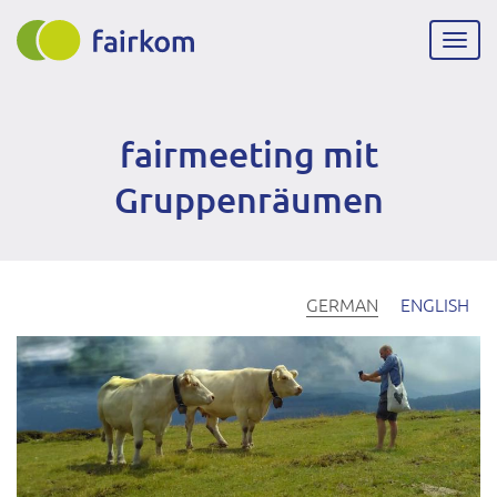
Direkt
zum
Navig
Inhalt
aktiv
fairmeeting mit
Gruppenräumen
GERMAN
ENGLISH