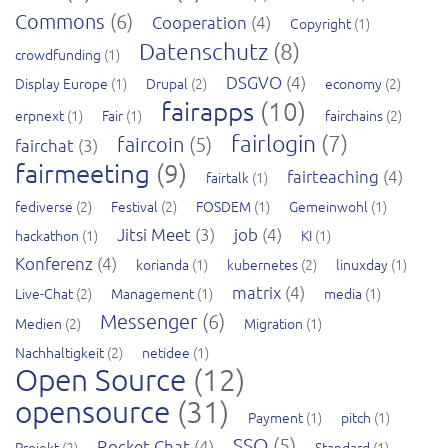
Commons
(6)
Cooperation
(4)
Copyright
(1)
Datenschutz
(8)
crowdfunding
(1)
DSGVO
(4)
Display Europe
(1)
Drupal
(2)
economy
(2)
fairapps
(10)
erpnext
(1)
Fair
(1)
fairchains
(2)
fairlogin
(7)
faircoin
(5)
fairchat
(3)
fairmeeting
(9)
fairteaching
(4)
fairtalk
(1)
fediverse
(2)
Festival
(2)
FOSDEM
(1)
Gemeinwohl
(1)
Jitsi Meet
(3)
job
(4)
hackathon
(1)
KI
(1)
Konferenz
(4)
korianda
(1)
kubernetes
(2)
linuxday
(1)
matrix
(4)
Live-Chat
(2)
Management
(1)
media
(1)
Messenger
(6)
Medien
(2)
Migration
(1)
Nachhaltigkeit
(2)
netidee
(1)
Open Source
(12)
opensource
(31)
Payment
(1)
pitch
(1)
SSO
(5)
Rocket.Chat
(4)
Projekt
(2)
Standard
(1)