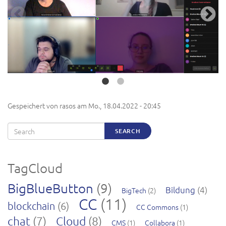
Gespeichert von
rasos
am
Mo., 18.04.2022 - 20:45
Search
SEARCH
TagCloud
BigBlueButton
(9)
Bildung
(4)
BigTech
(2)
CC
(11)
blockchain
(6)
CC Commons
(1)
chat
(7)
Cloud
(8)
CMS
(1)
Collabora
(1)