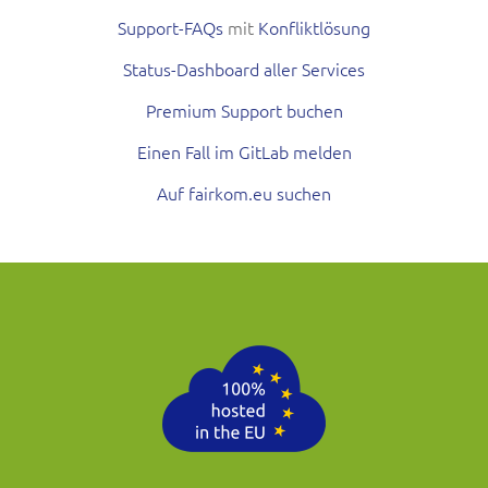
Support-FAQs
mit
Konfliktlösung
Status-Dashboard aller Services
Premium Support buchen
Einen Fall im GitLab melden
Auf fairkom.eu suchen